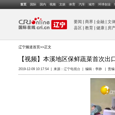
首页
国际
国内
视频
文娱
体育
汽车
城市
环球创业
要闻
|
商界
|
金融
|
文
县区
|
教育
|
健康
|
房
辽宁频道首页>>
正文
【视频】本溪地区保鲜蔬菜首次出
2019-12-09 10:17:54
|
来源：
辽宁电视台
|
编辑：李静
|
责编