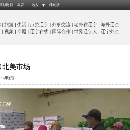
环球财智
教育
地方
移动版
体
|
旅游
|
生活
|
点赞辽宁
|
外事交流
|
老外在辽宁
|
海外辽企
产
|
视频
|
专题
|
辽宁在线
|
国际合作
|
世界辽宁人
|
辽宁外企
口北美市场
：胡晓萌