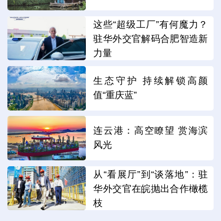
这些“超级工厂”有何魔力？
驻华外交官解码合肥智造新
力量
生态守护 持续解锁高颜
值“重庆蓝”
连云港：高空瞭望 赏海滨
风光
从“看展厅”到“谈落地”：驻
华外交官在皖抛出合作橄榄
枝