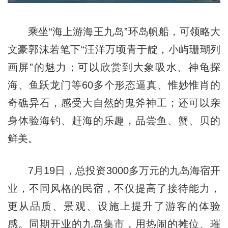
乘坐“海上游海王九岛”环岛帆船，可领略大
文豪郭沫若笔下“汪洋万顷青于靛，小屿珊瑚列
画屏”的魅力；可以欣赏到大象吸水、神龟探
海、鱼跃龙门等60多个形态逼真、惟妙惟肖的
奇礁异石，感受大自然的鬼斧神工；还可以亲
身体验海钓、赶海的乐趣，品尝鱼、蟹、贝的
鲜美。
7月19日，总投资3000多万元的九岛海宿开
业，不同风格的民宿，不仅提高了接待能力，
更从品质、景观、设施上提升了游客的体验
感。同期开业的九岛集市，用热闹的摊位、璀