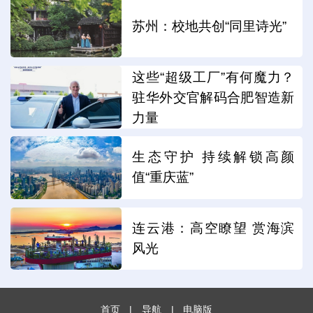
苏州：校地共创“同里诗光”
这些“超级工厂”有何魔力？
驻华外交官解码合肥智造新
力量
生态守护 持续解锁高颜
值“重庆蓝”
连云港：高空瞭望 赏海滨
风光
首页
|
导航
|
电脑版