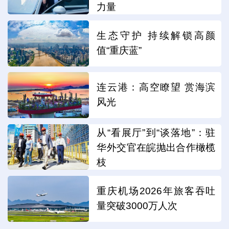
力量
生态守护 持续解锁高颜
值“重庆蓝”
连云港：高空瞭望 赏海滨
风光
从“看展厅”到“谈落地”：驻
华外交官在皖抛出合作橄榄
枝
重庆机场2026年旅客吞吐
量突破3000万人次