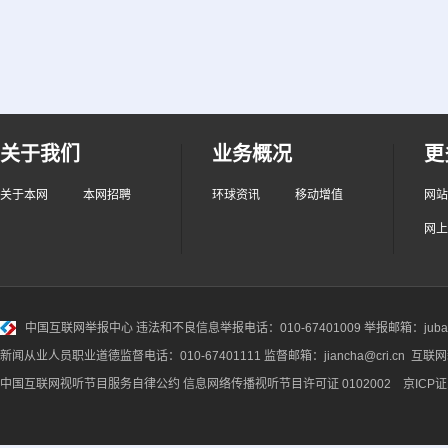
关于我们
业务概况
更
关于本网
本网招聘
环球资讯
移动增值
网站
网上
中国互联网举报中心
违法和不良信息举报电话：010-67401009 举报邮箱：jubao@
新闻从业人员职业道德监督电话：010-67401111 监督邮箱：jiancha@cri.cn 互联
中国互联网视听节目服务自律公约
信息网络传播视听节目许可证 0102002 京ICP证