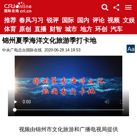
推荐
春风习习
锐评
国际
国内
评论
视频
文娱
体育
原创
直播
财智
城市
地方
环创
汽车
锦州夏季海洋文化旅游季打卡地
中央广电总台国际在线
2020-06-28 14:19:53
视频由锦州市文化旅游和广播电视局提供