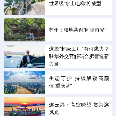
世界级“水上电梯”将成型
苏州：校地共创“同里诗光”
这些“超级工厂”有何魔力？
驻华外交官解码合肥智造新
力量
生态守护 持续解锁高颜
值“重庆蓝”
连云港：高空瞭望 赏海滨
风光