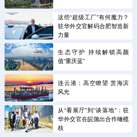
这些“超级工厂”有何魔力？
驻华外交官解码合肥智造新
力量
生态守护 持续解锁高颜
值“重庆蓝”
连云港：高空瞭望 赏海滨
风光
从“看展厅”到“谈落地”：驻
华外交官在皖抛出合作橄榄
枝