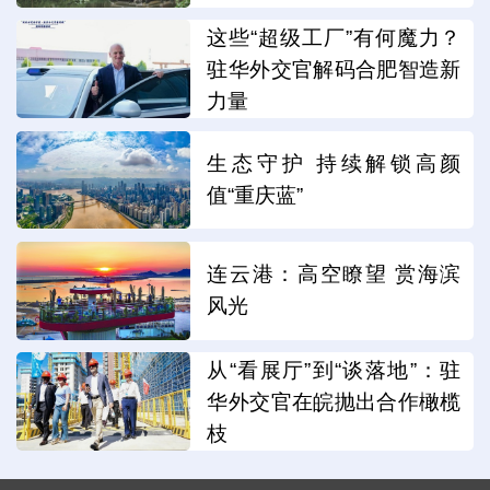
这些“超级工厂”有何魔力？
驻华外交官解码合肥智造新
力量
生态守护 持续解锁高颜
值“重庆蓝”
连云港：高空瞭望 赏海滨
风光
从“看展厅”到“谈落地”：驻
华外交官在皖抛出合作橄榄
枝