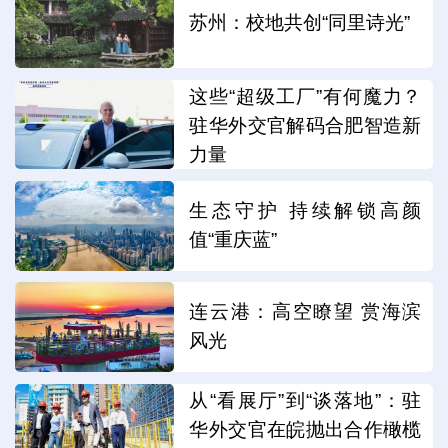
苏州：校地共创“同里诗光”
这些“超级工厂”有何魔力？
驻华外交官解码合肥智造新
力量
生态守护 持续解锁高颜
值“重庆蓝”
连云港：高空瞭望 赏海滨
风光
从“看展厅”到“谈落地”：驻
华外交官在皖抛出合作橄榄