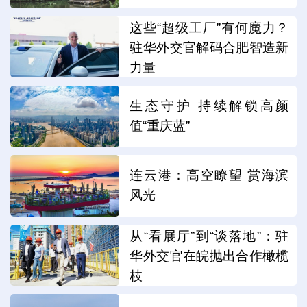
这些“超级工厂”有何魔力？
驻华外交官解码合肥智造新
力量
生态守护 持续解锁高颜
值“重庆蓝”
连云港：高空瞭望 赏海滨
风光
从“看展厅”到“谈落地”：驻
华外交官在皖抛出合作橄榄
枝