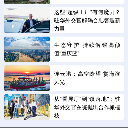
这些“超级工厂”有何魔力？
驻华外交官解码合肥智造新
力量
生态守护 持续解锁高颜
值“重庆蓝”
连云港：高空瞭望 赏海滨
风光
从“看展厅”到“谈落地”：驻
华外交官在皖抛出合作橄榄
枝