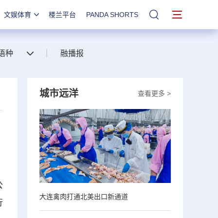
文娱体育
楼兰平台
PANDA SHORTS
站内搜索
语种
融播报
城市远洋
查看更多 >
公
大连禽肉打通北美出口新通道
行