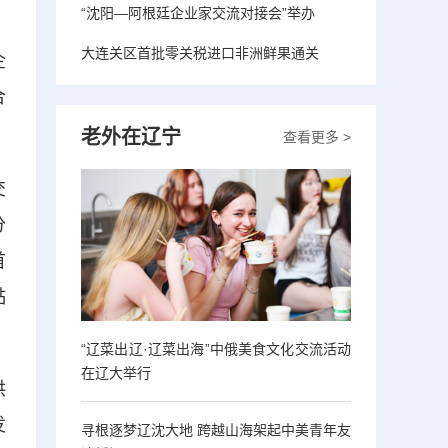
“沈阳—阿根廷企业家交流对接会”举办
大连关区首批零关税进口非洲鲜果通关
企
合
老外在辽宁
查看更多 >
交
分
首
黏
“辽菜出辽·辽菜出海”中俄美食文化交流活动
在辽大举行
供
发
寻根逐梦辽沈大地 跨越山海架起中美青年友