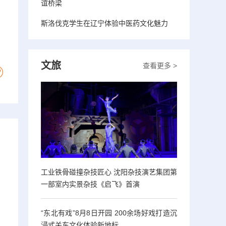
谊桥梁
斯洛伐克学生在辽宁体验中医药文化魅力
文旅
查看更多 >
工业铁骨碰撞杂技匠心 沈阳杂技演艺集团第
一部室内实景杂技《启飞》首演
“东北有戏”8月8日开园 200余场好戏打造沉
浸式关东文化体验新地标