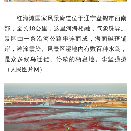
红海滩国家风景廊道位于辽宁盘锦市西南
部，全长18公里，这里河海相融，气象殊异。
景区由一条沿海公路串连而成，海面碱蓬铺
岸，滩涂霞染。风景区湿地内有数百种水鸟，
是众多候鸟迁徙、停歇的栖息地。李坚强摄
（人民图片网）