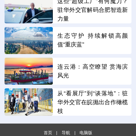
这些“超级工厂”有何魔力？
驻华外交官解码合肥智造新
力量
生态守护 持续解锁高颜
值“重庆蓝”
连云港：高空瞭望 赏海滨
风光
从“看展厅”到“谈落地”：驻
华外交官在皖抛出合作橄榄
枝
首页
|
导航
|
电脑版