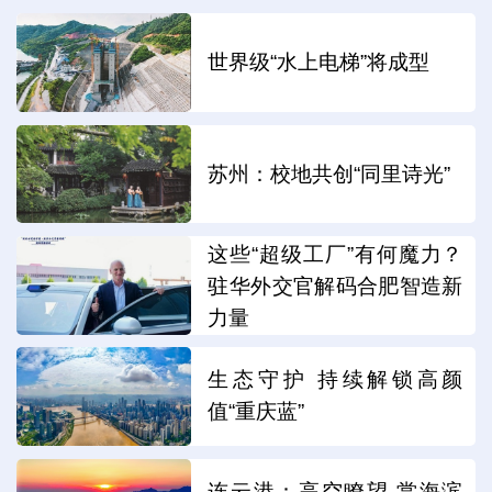
世界级“水上电梯”将成型
苏州：校地共创“同里诗光”
这些“超级工厂”有何魔力？
驻华外交官解码合肥智造新
力量
生态守护 持续解锁高颜
值“重庆蓝”
连云港：高空瞭望 赏海滨