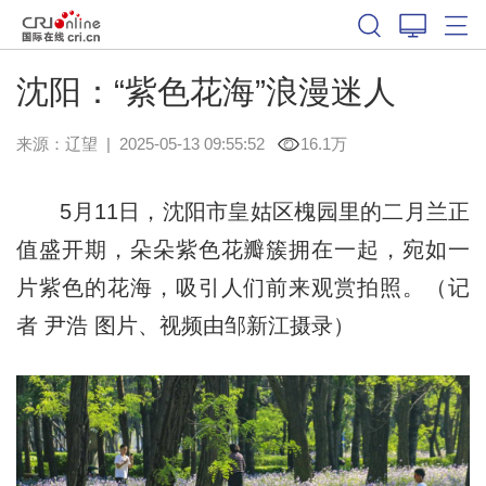
沈阳：“紫色花海”浪漫迷人
来源：
辽望
|
2025-05-13 09:55:52
16.1万
5月11日，沈阳市皇姑区槐园里的二月兰正
值盛开期，朵朵紫色花瓣簇拥在一起，宛如一
片紫色的花海，吸引人们前来观赏拍照。（
记
者
尹浩 图片、视频由邹新江摄录）