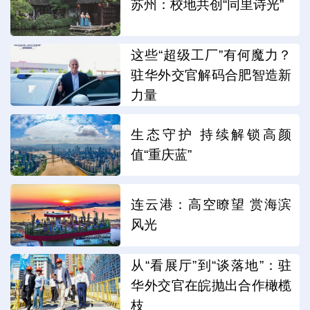
苏州：校地共创“同里诗光”
这些“超级工厂”有何魔力？
驻华外交官解码合肥智造新
力量
生态守护 持续解锁高颜
值“重庆蓝”
连云港：高空瞭望 赏海滨
风光
从“看展厅”到“谈落地”：驻
华外交官在皖抛出合作橄榄
枝