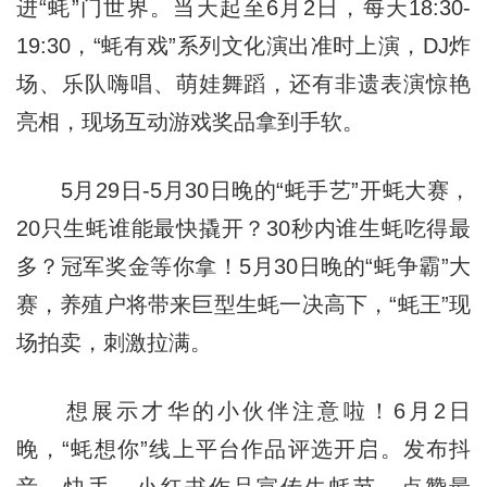
进“蚝”门世界。当天起至6月2日，每天18:30-
19:30，“蚝有戏”系列文化演出准时上演，DJ炸
场、乐队嗨唱、萌娃舞蹈，还有非遗表演惊艳
亮相，现场互动游戏奖品拿到手软。
5月29日-5月30日晚的“蚝手艺”开蚝大赛，
20只生蚝谁能最快撬开？30秒内谁生蚝吃得最
多？冠军奖金等你拿！5月30日晚的“蚝争霸”大
赛，养殖户将带来巨型生蚝一决高下，“蚝王”现
场拍卖，刺激拉满。
想展示才华的小伙伴注意啦！6月2日
晚，“蚝想你”线上平台作品评选开启。发布抖
音、快手、小红书作品宣传生蚝节，点赞最