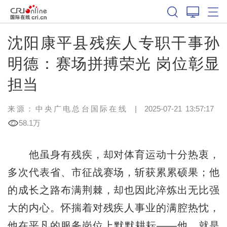
沈阳康平县残疾人专职干事孙
明德：赛场拼搏荣光 岗位彰显
担当
来源：中央广电总台国际在线
|
2025-07-21 13:57:17
58.1万
他虽身有残疾，却对体育运动十分热衷，
多次代表省、市征战赛场，斩获累累硕果；他
的成长之路布满荆棘，却也因此淬炼出无比强
大的内心。怀揣着对残疾人事业的满腔热忱，
他在平凡的服务岗位上默默耕耘——他，就是