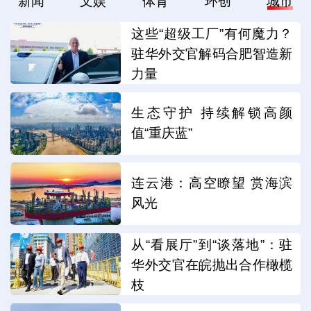
新闻
文娱
体育
环创
城市
这些“超级工厂”有何魔力？
驻华外交官解码合肥智造新
力量
生态守护 持续解锁高颜
值“重庆蓝”
连云港：高空瞭望 赏海滨
风光
从“看展厅”到“谈落地”：驻
华外交官在皖抛出合作橄榄
枝