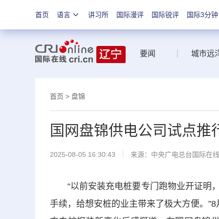
首页
语言
讲习所
国际漫评
国际锐评
国际3分钟
要闻
城市远
首页
>
盘锦
国网盘锦供电公司试点推行
2025-08-05 16:30:43
来源：中央广电总台国际在
“以前安装充电桩要专门跑物业开证明，
手续，给想安桩的业主带来了极大方便。”