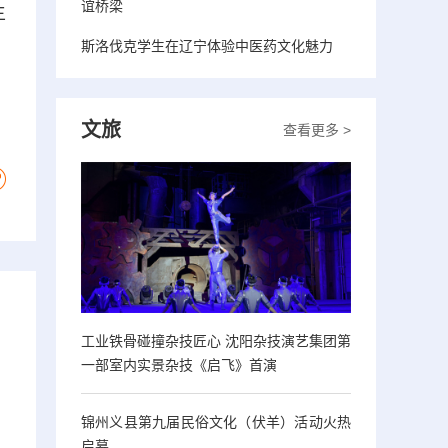
谊桥梁
主
斯洛伐克学生在辽宁体验中医药文化魅力
文旅
查看更多 >
工业铁骨碰撞杂技匠心 沈阳杂技演艺集团第
一部室内实景杂技《启飞》首演
锦州义县第九届民俗文化（伏羊）活动火热
启幕