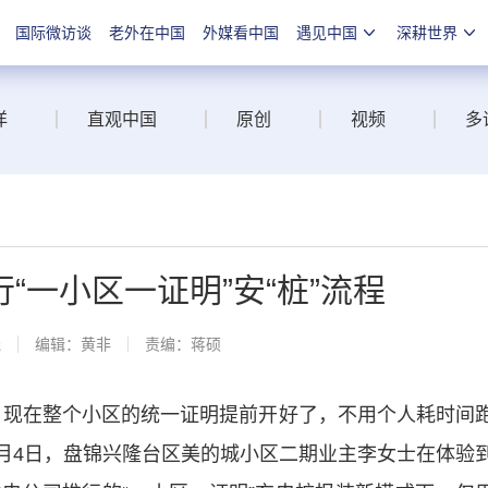
国际微访谈
老外在中国
外媒看中国
遇见中国
深耕世界
洋
直观中国
原创
视频
多
“一小区一证明”安“桩”流程
线
编辑：黄非
责编：蒋硕
现在整个小区的统一证明提前开好了，不用个人耗时间
8月4日，盘锦兴隆台区美的城小区二期业主李女士在体验