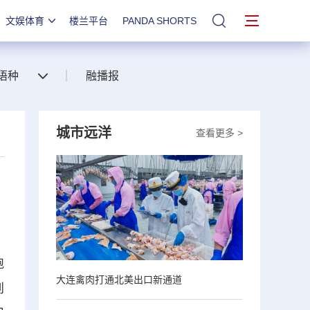
文娱体育
楼兰平台
PANDA SHORTS
站内搜索
语种
融播报
城市远洋
查看更多 >
跑
大连禽肉打通北美出口新通道
到