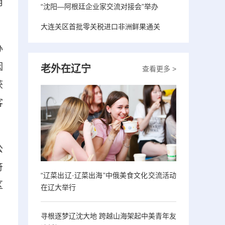
用
“沈阳—阿根廷企业家交流对接会”举办
大连关区首批零关税进口非洲鲜果通关
办
因
老外在辽宁
查看更多 >
获
客
公
符
“辽菜出辽·辽菜出海”中俄美食文化交流活动
区
在辽大举行
寻根逐梦辽沈大地 跨越山海架起中美青年友