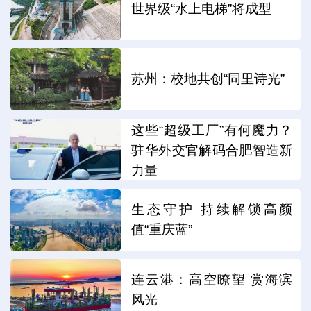
世界级“水上电梯”将成型
苏州：校地共创“同里诗光”
这些“超级工厂”有何魔力？
驻华外交官解码合肥智造新
力量
生态守护 持续解锁高颜
值“重庆蓝”
连云港：高空瞭望 赏海滨
风光