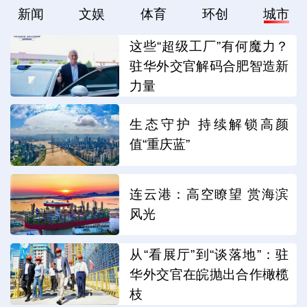
新闻
文娱
体育
环创
城市
这些“超级工厂”有何魔力？
驻华外交官解码合肥智造新
力量
生态守护 持续解锁高颜
值“重庆蓝”
连云港：高空瞭望 赏海滨
风光
从“看展厅”到“谈落地”：驻
华外交官在皖抛出合作橄榄
枝