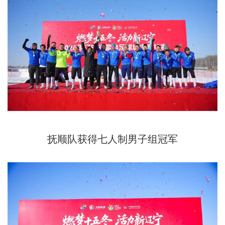
抚顺队获得七人制男子组冠军