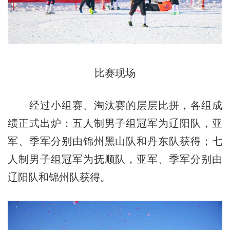
比赛现场
经过小组赛、淘汰赛的层层比拼，各组成
绩正式出炉：五人制男子组冠军为辽阳队，亚
军、季军分别由锦州黑山队和丹东队获得；七
人制男子组冠军为抚顺队，亚军、季军分别由
辽阳队和锦州队获得。