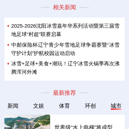
相关新闻
2025-2026沈阳冰雪嘉年华系列活动暨第三届雪
地足球“村超”联赛启幕
中邮保险杯辽宁青少年雪地足球争霸赛暨“冰雪
守护计划”护航校园运动启动
冰雪+足球+美食+潮玩！辽宁冰雪火锅季再次沸
腾浑河外滩
最新推荐
新闻
文娱
体育
环创
城市
世界级“水上电梯”将成型