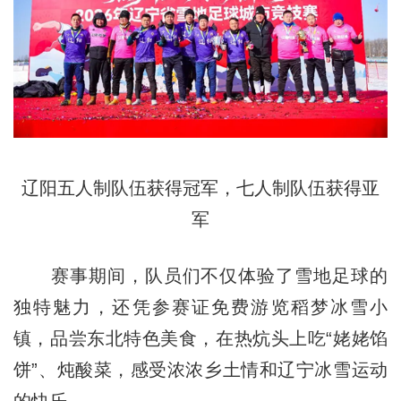
辽阳五人制队伍获得冠军，七人制队伍获得亚
军
赛事期间，队员们不仅体验了雪地足球的
独特魅力，还凭参赛证免费游览稻梦冰雪小
镇，品尝东北特色美食，在热炕头上吃“姥姥馅
饼”、炖酸菜，感受浓浓乡土情和辽宁冰雪运动
的快乐。