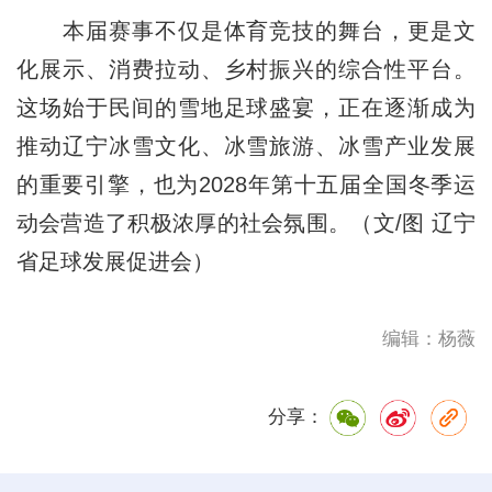
本届赛事不仅是体育竞技的舞台，更是文
化展示、消费拉动、乡村振兴的综合性平台。
这场始于民间的雪地足球盛宴，正在逐渐成为
推动辽宁冰雪文化、冰雪旅游、冰雪产业发展
的重要引擎，也为2028年第十五届全国冬季运
动会营造了积极浓厚的社会氛围。（文/图 辽宁
省足球发展促进会）
编辑：杨薇
分享：