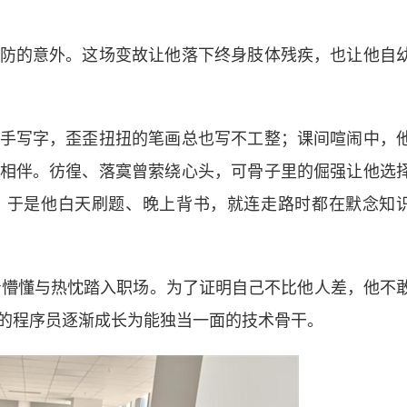
的意外。这场变故让他落下终身肢体残疾，也让他自
写字，歪歪扭扭的笔画总也写不工整；课间喧闹中，
相伴。彷徨、落寞曾萦绕心头，可骨子里的倔强让他选
。于是他白天刷题、晚上背书，就连走路时都在默念知
懵懂与热忱踏入职场。为了证明自己不比他人差，他不
的程序员逐渐成长为能独当一面的技术骨干。