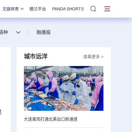
文娱体育
楼兰平台
PANDA SHORTS
站内搜索
语种
融播报
城市远洋
查看更多 >
昱
大连禽肉打通北美出口新通道
，