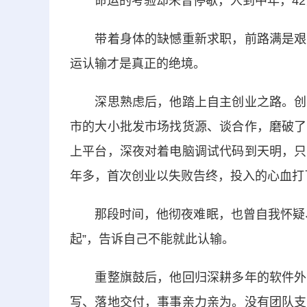
命运的考验却未曾停歇，人到中年，42
带着身体的缺憾重新求职，前路满是艰难
运认输才是真正的绝境。
深思熟虑后，他踏上自主创业之路。创业
市的大小批发市场找货源、谈合作，磨破了
上平台，深夜对着电脑调试代码到天明，只
年多，首次创业以失败告终，投入的心血打
那段时间，他彻夜难眠，也曾自我怀疑、
起”，告诉自己不能就此认输。
重整旗鼓后，他回归深耕多年的软件外包
写、落地交付，事事亲力亲为。没有团队支