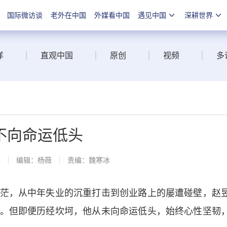
国际微访谈
老外在中国
外媒看中国
遇见中国
深耕世界
洋
直观中国
原创
视频
多
不向命运低头
线
编辑：杨薇
责编：魏寒冰
，从中年失业的沉重打击到创业路上的屡遭碰壁，赵
。但即便历经坎坷，他从未向命运低头，始终心性坚韧