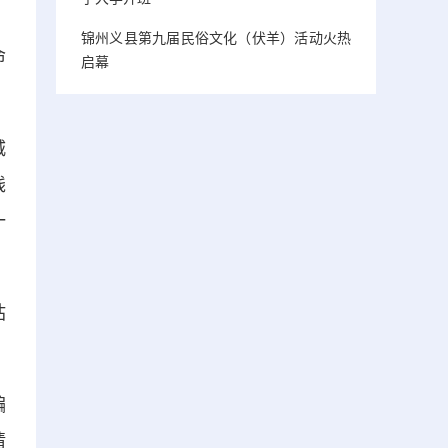
锦州义县第九届民俗文化（伏羊）活动火热
命
启幕
城
线
一
站
编
请