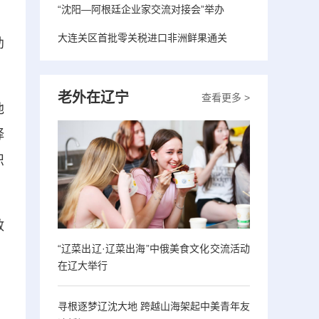
“沈阳—阿根廷企业家交流对接会”举办
大连关区首批零关税进口非洲鲜果通关
幼
老外在辽宁
查看更多 >
他
择
识
敢
“辽菜出辽·辽菜出海”中俄美食文化交流活动
在辽大举行
寻根逐梦辽沈大地 跨越山海架起中美青年友