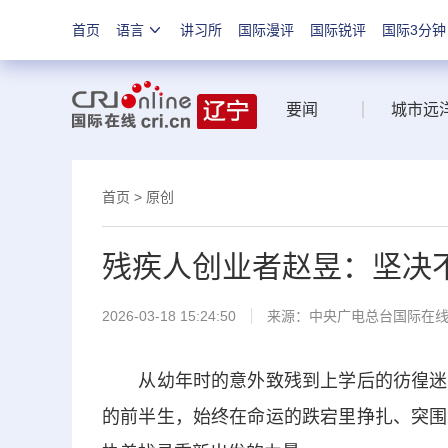
首页
语言
讲习所
国际漫评
国际锐评
国际3分钟
要闻
城市远
首页
>
原创
残疾人创业者赵昱：坚决
2026-03-18 15:24:50
来源：中央广电总台国际在
从幼年时的意外致残到上学后的彷徨迷茫
的前半生，始终在命运的跌宕里挣扎、突围