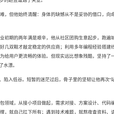
岁的赵昱遭遇了失业。
，但他始终清醒：身体的缺憾从不是妥协的借口，向
初期的两年满是艰辛，他从社区团购生意起步，跑遍
好几双鞋才敲定稳定的供应商；利用多年编程经验搭建
为给用户更流畅的体验。但现实远比想象残酷，坚持了
了水漂。
陷入低谷。短暂的迷茫过后，骨子里的坚韧让他再次“
领域，从接小项目做起，需求对接、方案设计、代码
撑，就自己扛下所有；遇到技术难题，就熬夜查资料、