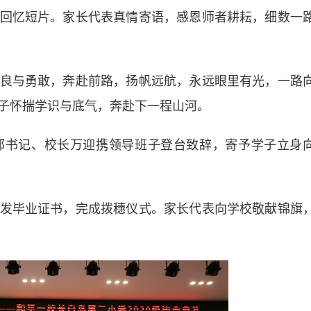
忆短片。家长代表真情寄语，感恩师者耕耘，细数一
与勇敢，奔赴前路，扬帆远航，永远眼里有光，一路
子怀揣学识与底气，奔赴下一程山河。
书记、校长万迎携领导班子登台致辞，寄予学子立身
毕业证书，完成拨穗仪式。家长代表向学校敬献锦旗