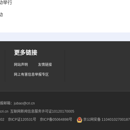
动举行
动
更多链接
网站声明
友情链接
网上有害信息举报专区
箱：jubao@cri.cn
ri.cn 互联网新闻信息服务许可证10120170005
2 京ICP证120531号
京ICP备05064898号
京公网安备 1104010270018