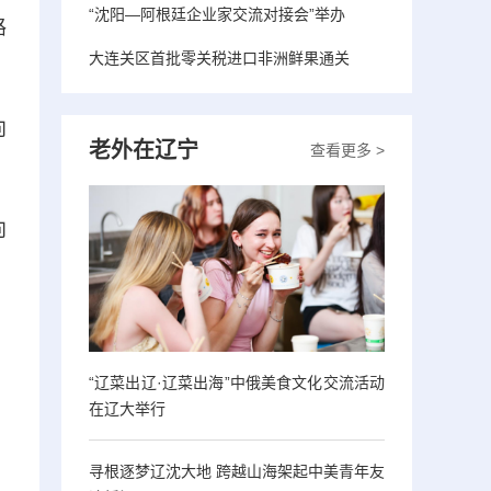
“沈阳—阿根廷企业家交流对接会”举办
路
大连关区首批零关税进口非洲鲜果通关
向
老外在辽宁
查看更多 >
向
，
“辽菜出辽·辽菜出海”中俄美食文化交流活动
在辽大举行
寻根逐梦辽沈大地 跨越山海架起中美青年友