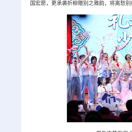
国宏愿，更承袭折柳赠别之雅韵，将离愁别