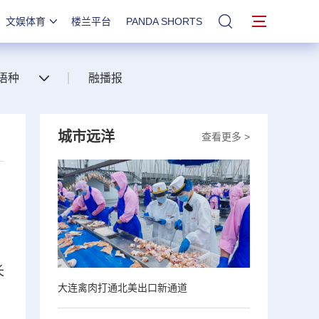
文娱体育
楼兰平台
PANDA SHORTS
站内搜索
语种
融播报
城市远洋
查看更多 >
长
大连禽肉打通北美出口新通道