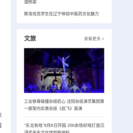
谊桥梁
斯洛伐克学生在辽宁体验中医药文化魅力
文旅
查看更多 >
工业铁骨碰撞杂技匠心 沈阳杂技演艺集团第
一部室内实景杂技《启飞》首演
衣
报
“东北有戏”8月8日开园 200余场好戏打造沉
浸式关东文化体验新地标