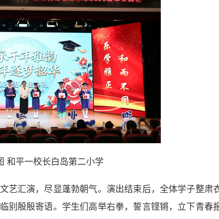
图 和平一校长白岛第二小学
艺汇演，尽显蓬勃朝气。演出结束后，全体学子整肃
临别殷殷寄语。学生们高举右拳，誓言铿锵，立下青春