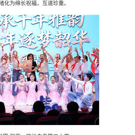
绪化为绵长祝福，互道珍重。