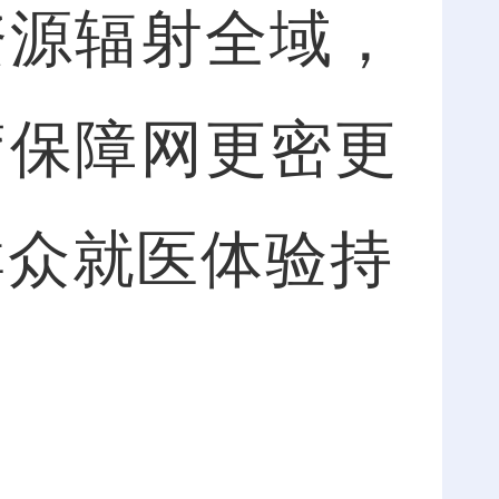
资源辐射全域，
疗保障网更密更
众就‍医体验持
。