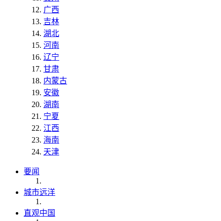
广西
吉林
湖北
河南
辽宁
甘肃
内蒙古
安徽
湖南
宁夏
江西
海南
天津
要闻
城市远洋
直观中国