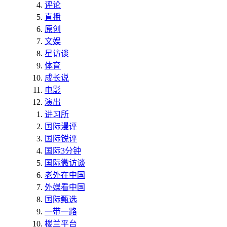
评论
直播
原创
文娱
星访谈
体育
成长说
电影
演出
讲习所
国际漫评
国际锐评
国际3分钟
国际微访谈
老外在中国
外媒看中国
国际甄选
一带一路
楼兰平台