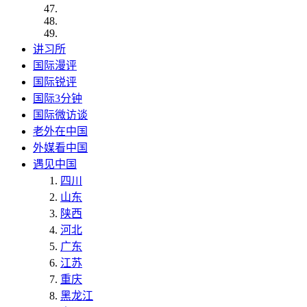
讲习所
国际漫评
国际锐评
国际3分钟
国际微访谈
老外在中国
外媒看中国
遇见中国
四川
山东
陕西
河北
广东
江苏
重庆
黑龙江