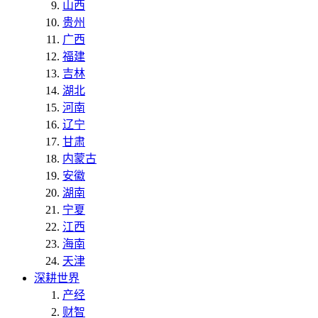
山西
贵州
广西
福建
吉林
湖北
河南
辽宁
甘肃
内蒙古
安徽
湖南
宁夏
江西
海南
天津
深耕世界
产经
财智