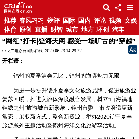
推荐
春风习习
锐评
国际
国内
评论
视频
文娱
体育
原创
直播
财智
城市
地方
环创
汽车
“网红”打卡|登海天阁 感受一场旷古的“穿越”
中央广电总台国际在线
2020-06-23 14:26:22
开栏语：
锦州的夏季清爽无比，锦州的海滨魅力无限。
为进一步提升锦州夏季文化旅游品牌，促进旅游业
复苏回暖，推进文旅体深度融合发展，树立“山海福地
锦绣之州”旅游城市新形象，锦州市委、市政府适应新
常态，采取新方式，整合新资源，举办2020辽宁夏季
旅游系列主题活动暨锦州海洋文化旅游季活动。