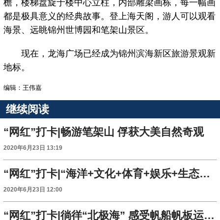
檐，楼梯盘旋于楼中心立柱，内部雕梁画栋，每一幅画
都是极具意义的经典故事。登上海天阁，游人可以观看
海景、远眺锦州世博园和笔架山景区。
现在，龙海广场已经成为锦州滨海新区旅游景观新
地标。
编辑：王伟嘉
继续阅读
“网红”打卡|畅游笔架山 俘获大美自然奇观
2020年6月23日 13:19
“网红”打卡|“海洋+文化+体育+娱乐+生态+美食”打造文旅新坐标 这个夏天去锦州踏浪赶海
2020年6月23日 12:00
“网红”打卡|徜徉“北极海” 感受帆船帆板运动的别样乐趣