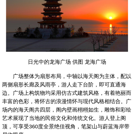
日光中的龙海广场 供图 龙海广场
广场整体为扇形布局，中轴以海天阁为主体，配以
两侧扇形长廊及风雨亭，游人走下台阶，即可直通海
边。广场上构筑物均采用仿古式建筑风格，有着艳丽而
丰富的色彩，将怀古的浪漫情怀与现代风格相结合。广
场内的海天阁共四层，阁内壁画栩栩如生，雕饰和彩绘
艺术展现了当地的民俗文化和传统文化。游人登上阁
顶，可享受360度全景绝佳视角，笔架山与蔚蓝海岸带