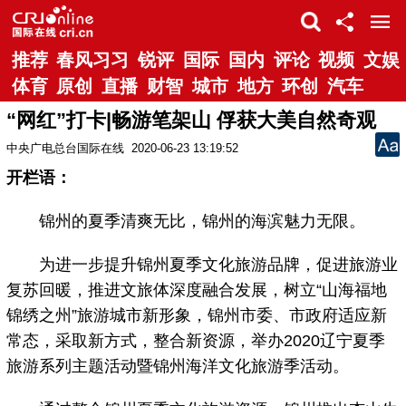
推荐
春风习习
锐评
国际
国内
评论
视频
文娱
体育
原创
直播
财智
城市
地方
环创
汽车
“网红”打卡|畅游笔架山 俘获大美自然奇观
中央广电总台国际在线
2020-06-23 13:19:52
开栏语：
锦州的夏季清爽无比，锦州的海滨魅力无限。
为进一步提升锦州夏季文化旅游品牌，促进旅游业
复苏回暖，推进文旅体深度融合发展，树立“山海福地
锦绣之州”旅游城市新形象，锦州市委、市政府适应新
常态，采取新方式，整合新资源，举办2020辽宁夏季
旅游系列主题活动暨锦州海洋文化旅游季活动。