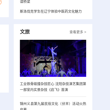
谊桥梁
斯洛伐克学生在辽宁体验中医药文化魅力
文旅
查看更多 >
工业铁骨碰撞杂技匠心 沈阳杂技演艺集团第
一部室内实景杂技《启飞》首演
锦州义县第九届民俗文化（伏羊）活动火热
启幕