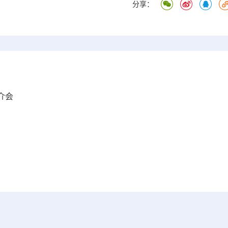
分享：
介会