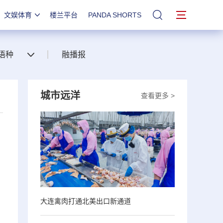
文娱体育
楼兰平台
PANDA SHORTS
站内搜索
语种
融播报
城市远洋
查看更多 >
大连禽肉打通北美出口新通道