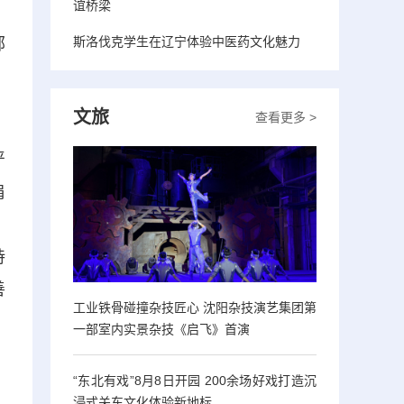
谊桥梁
，
斯洛伐克学生在辽宁体验中医药文化魅力
部
文旅
查看更多 >
，
严
肩
、
持
善
工业铁骨碰撞杂技匠心 沈阳杂技演艺集团第
一部室内实景杂技《启飞》首演
“东北有戏”8月8日开园 200余场好戏打造沉
浸式关东文化体验新地标