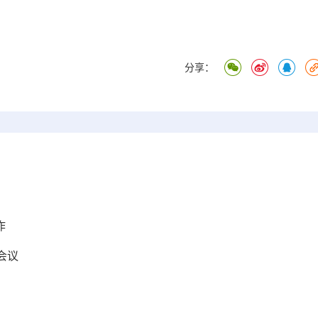
分享：
作
会议