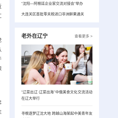
“沈阳—阿根廷企业家交流对接会”举办
近
大连关区首批零关税进口非洲鲜果通关
汇
老外在辽宁
查看更多 >
党
认
干
保
“辽菜出辽·辽菜出海”中俄美食文化交流活动
，
在辽大举行
忠
注
寻根逐梦辽沈大地 跨越山海架起中美青年友