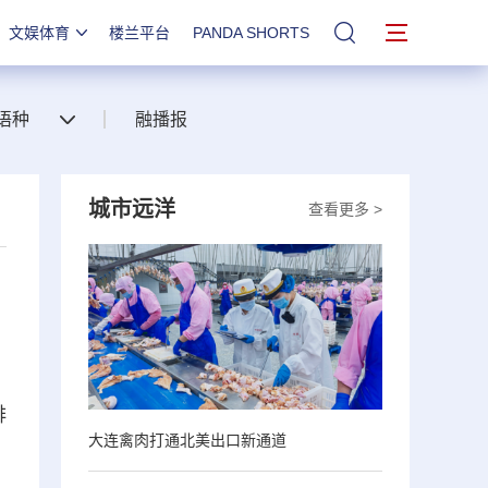
文娱体育
楼兰平台
PANDA SHORTS
站内搜索
语种
融播报
城市远洋
查看更多 >
排
大连禽肉打通北美出口新通道