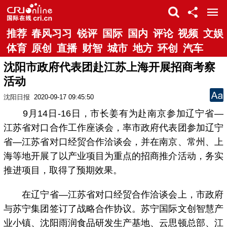
推荐
春风习习
锐评
国际
国内
评论
视频
文娱
体育
原创
直播
财智
城市
地方
环创
汽车
沈阳市政府代表团赴江苏上海开展招商考察
活动
沈阳日报
2020-09-17 09:45:50
9月14日-16日，市长姜有为赴南京参加辽宁省—
江苏省对口合作工作座谈会，率市政府代表团参加辽宁
省—江苏省对口经贸合作洽谈会，并在南京、常州、上
海等地开展了以产业项目为重点的招商推介活动，务实
推进项目，取得了预期效果。
在辽宁省—江苏省对口经贸合作洽谈会上，市政府
与苏宁集团签订了战略合作协议。苏宁国际文创智慧产
业小镇、沈阳雨润食品研发生产基地、云思顿总部、江