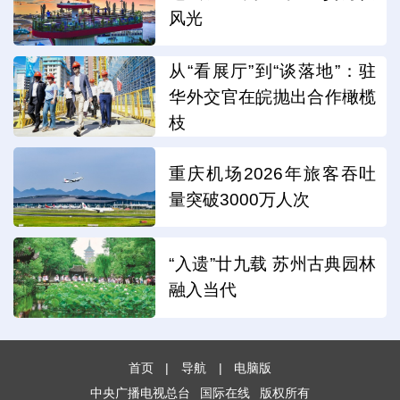
风光
从“看展厅”到“谈落地”：驻
华外交官在皖抛出合作橄榄
枝
重庆机场2026年旅客吞吐
量突破3000万人次
“入遗”廿九载 苏州古典园林
融入当代
首页
|
导航
|
电脑版
中央广播电视总台
国际在线
版权所有