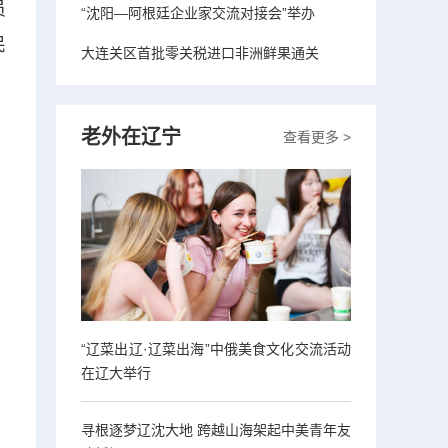
员
“沈阳—阿根廷企业家交流对接会”举办
民
大连关区首批零关税进口非洲鲜果通关
老外在辽宁
查看更多 >
“辽菜出辽·辽菜出海”中俄美食文化交流活动
在辽大举行
寻根逐梦辽沈大地 跨越山海架起中美青年友