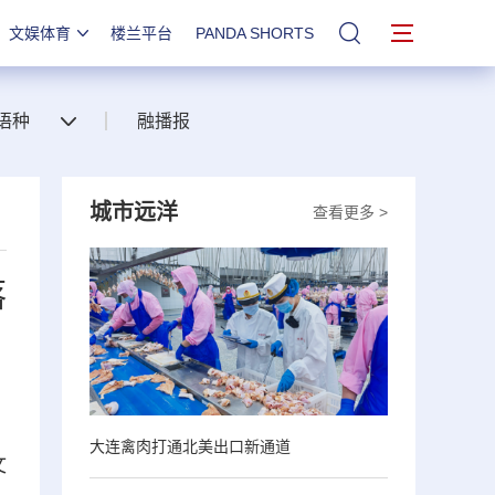
文娱体育
楼兰平台
PANDA SHORTS
站内搜索
语种
融播报
城市远洋
查看更多 >
落
大连禽肉打通北美出口新通道
文