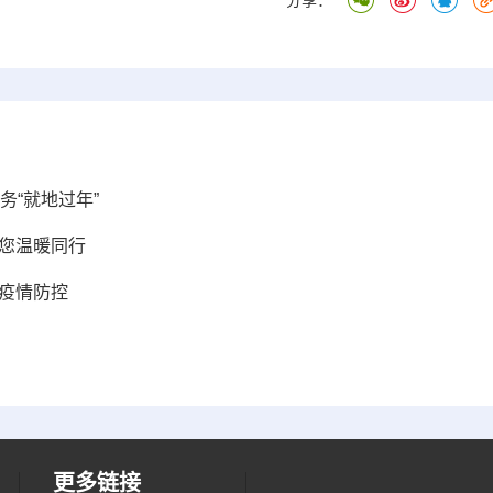
分享：
务“就地过年”
与您温暖同行
疫情防控
更多链接