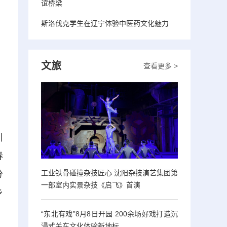
谊桥梁
斯洛伐克学生在辽宁体验中医药文化魅力
文旅
查看更多 >
引
春
工业铁骨碰撞杂技匠心 沈阳杂技演艺集团第
分
一部室内实景杂技《启飞》首演
乡
“东北有戏”8月8日开园 200余场好戏打造沉
浸式关东文化体验新地标