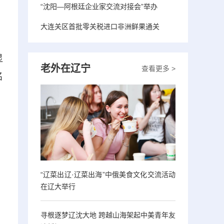
“沈阳—阿根廷企业家交流对接会”举办
大连关区首批零关税进口非洲鲜果通关
显
老外在辽宁
查看更多 >
名
“辽菜出辽·辽菜出海”中俄美食文化交流活动
在辽大举行
寻根逐梦辽沈大地 跨越山海架起中美青年友