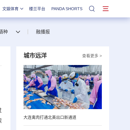
文娱体育
楼兰平台
PANDA SHORTS
站内搜索
语种
融播报
城市远洋
查看更多 >
过
大连禽肉打通北美出口新通道
保