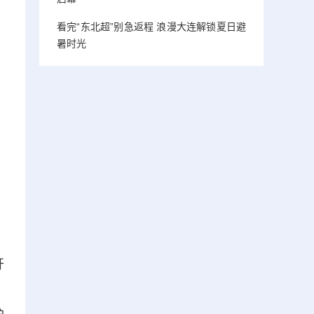
看完“东北超”别急返程 浪漫大连解锁夏日避
暑时光
开
、