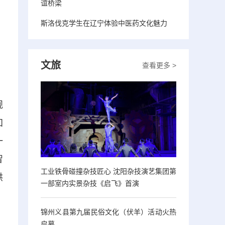
谊桥梁
斯洛伐克学生在辽宁体验中医药文化魅力
文旅
查看更多 >
规
知
一
智
工业铁骨碰撞杂技匠心 沈阳杂技演艺集团第
供
一部室内实景杂技《启飞》首演
锦州义县第九届民俗文化（伏羊）活动火热
启幕