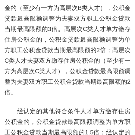
金的（至少有一方为高层次B类人才），公积金
贷款最高限额调整为夫妻双方职工公积金贷款
当期最高限额的3倍。高层次C类人才单方缴存
住房公积金的，公积金贷款最高限额调整为单
方职工公积金贷款当期最高限额的2倍；高层次
C类人才夫妻双方缴存住房公积金的（至少有一
方为高层次C类人才），公积金贷款最高限额调
整为夫妻双方职工公积金贷款当期最高限额的2
倍。
经认定的其他符合条件人才单方缴存住房
公积金的，公积金贷款最高限额调整为单方职
工公积金贷款当期最高限额的1.5倍；经认定的