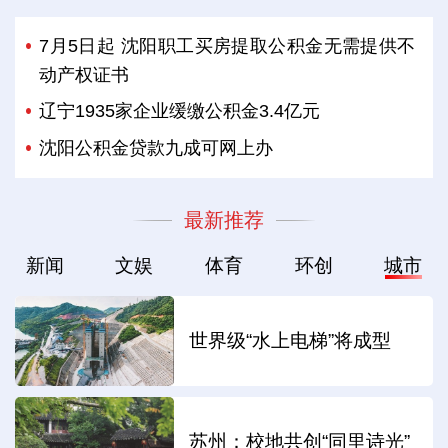
7月5日起 沈阳职工买房提取公积金无需提供不
动产权证书
辽宁1935家企业缓缴公积金3.4亿元
沈阳公积金贷款九成可网上办
最新推荐
新闻
文娱
体育
环创
城市
世界级“水上电梯”将成型
苏州：校地共创“同里诗光”