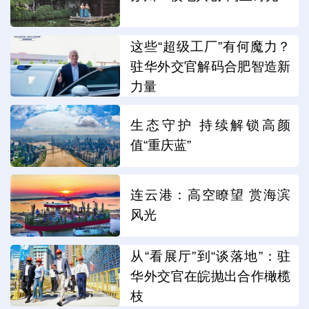
这些“超级工厂”有何魔力？
驻华外交官解码合肥智造新
力量
生态守护 持续解锁高颜
值“重庆蓝”
连云港：高空瞭望 赏海滨
风光
从“看展厅”到“谈落地”：驻
华外交官在皖抛出合作橄榄
枝