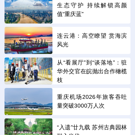
生态守护 持续解锁高颜
值“重庆蓝”
连云港：高空瞭望 赏海滨
风光
从“看展厅”到“谈落地”：驻
华外交官在皖抛出合作橄榄
枝
重庆机场2026年旅客吞吐
量突破3000万人次
“入遗”廿九载 苏州古典园林