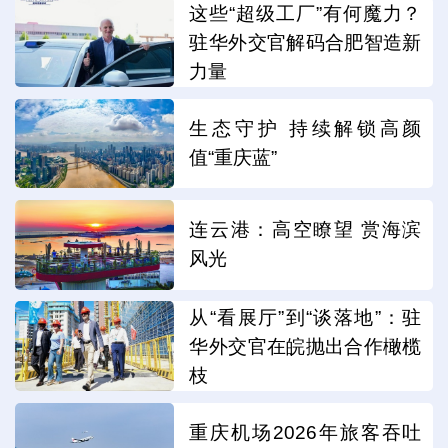
这些“超级工厂”有何魔力？
驻华外交官解码合肥智造新
力量
生态守护 持续解锁高颜
值“重庆蓝”
连云港：高空瞭望 赏海滨
风光
从“看展厅”到“谈落地”：驻
华外交官在皖抛出合作橄榄
枝
重庆机场2026年旅客吞吐