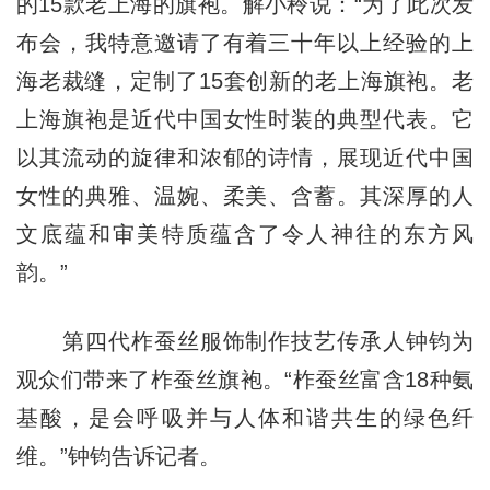
的15款老上海的旗袍。解小秢说：“为了此次发
布会，我特意邀请了有着三十年以上经验的上
海老裁缝，定制了15套创新的老上海旗袍。老
上海旗袍是近代中国女性时装的典型代表。它
以其流动的旋律和浓郁的诗情，展现近代中国
女性的典雅、温婉、柔美、含蓄。其深厚的人
文底蕴和审美特质蕴含了令人神往的东方风
韵。”
第四代柞蚕丝服饰制作技艺传承人钟钧为
观众们带来了柞蚕丝旗袍。“柞蚕丝富含18种氨
基酸，是会呼吸并与人体和谐共生的绿色纤
维。”钟钧告诉记者。