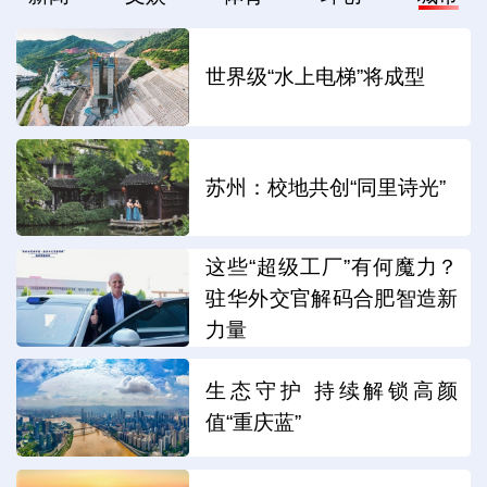
世界级“水上电梯”将成型
苏州：校地共创“同里诗光”
这些“超级工厂”有何魔力？
驻华外交官解码合肥智造新
力量
生态守护 持续解锁高颜
值“重庆蓝”