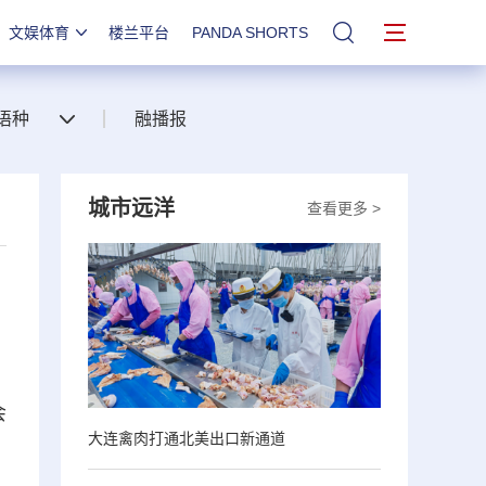
文娱体育
楼兰平台
PANDA SHORTS
站内搜索
语种
融播报
城市远洋
查看更多 >
会
大连禽肉打通北美出口新通道