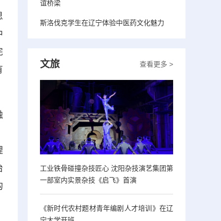
谊桥梁
思
斯洛伐克学生在辽宁体验中医药文化魅力
中
完
文旅
查看更多 >
有
融
，
理
治
工业铁骨碰撞杂技匠心 沈阳杂技演艺集团第
一部室内实景杂技《启飞》首演
构
《新时代农村题材青年编剧人才培训》在辽
宁大学开班