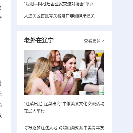
“沈阳—阿根廷企业家交流对接会”举办
用
大连关区首批零关税进口非洲鲜果通关
全
老外在辽宁
查看更多 >
、
、
对
拓
“辽菜出辽·辽菜出海”中俄美食文化交流活动
化
在辽大举行
致
寻根逐梦辽沈大地 跨越山海架起中美青年友