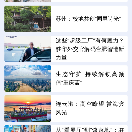
苏州：校地共创“同里诗光”
这些“超级工厂”有何魔力？
驻华外交官解码合肥智造新
力量
生态守护 持续解锁高颜
值“重庆蓝”
连云港：高空瞭望 赏海滨
风光
从“看展厅”到“谈落地”：驻