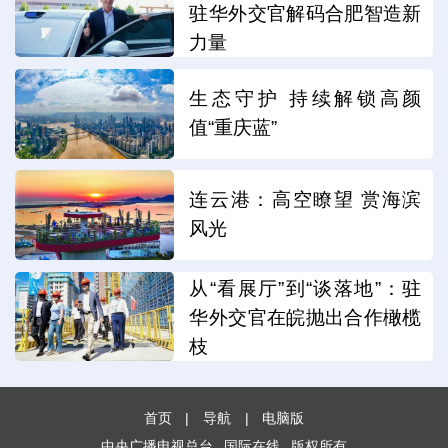
驻华外交官解码合肥智造新
力量
生态守护 持续解锁高颜
值“重庆蓝”
连云港：高空瞭望 赏海滨
风光
从“看展厅”到“谈落地”：驻
华外交官在皖抛出合作橄榄
枝
首页
|
导航
|
电脑版
中央广播电视总台
国际在线
版权所有