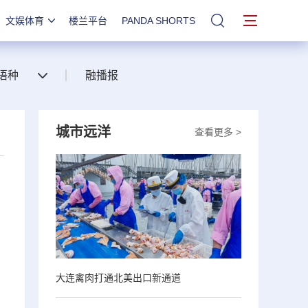
文娱体育
楼兰平台
PANDA SHORTS
站内搜索
语种
融播报
城市远洋
查看更多 >
大连禽肉打通北美出口新通道