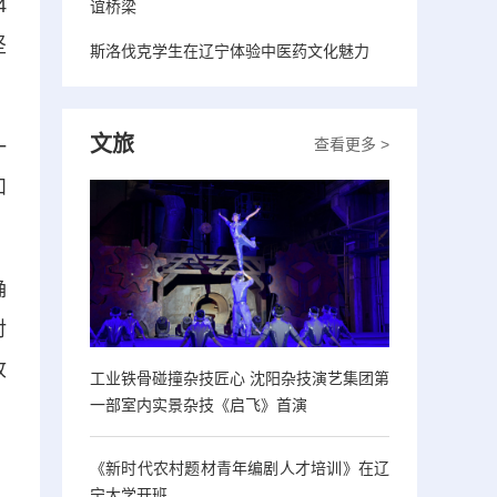
4
谊桥梁
坚
斯洛伐克学生在辽宁体验中医药文化魅力
文旅
查看更多 >
一
和
确
对
收
工业铁骨碰撞杂技匠心 沈阳杂技演艺集团第
一部室内实景杂技《启飞》首演
《新时代农村题材青年编剧人才培训》在辽
宁大学开班