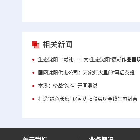
相关新闻
生态沈阳 | “献礼二十大·生态沈阳”摄影作品
国网沈阳供电公司：万家灯火里的“幕后英雄”
本溪：备战“海神” 开闸泄洪
打造“绿色长廊” 辽河沈阳段实现全线生态封育