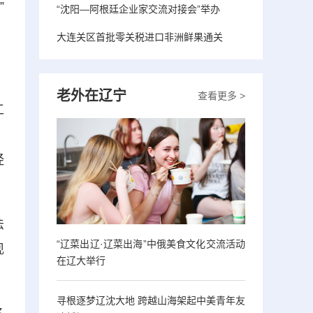
”
“沈阳—阿根廷企业家交流对接会”举办
大连关区首批零关税进口非洲鲜果通关
老外在辽宁
查看更多 >
工
，
经
法
“辽菜出辽·辽菜出海”中俄美食文化交流活动
现
在辽大举行
寻根逐梦辽沈大地 跨越山海架起中美青年友