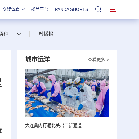
文娱体育
楼兰平台
PANDA SHORTS
站内搜索
语种
融播报
城市远洋
查看更多 >
程
大连禽肉打通北美出口新通道
度