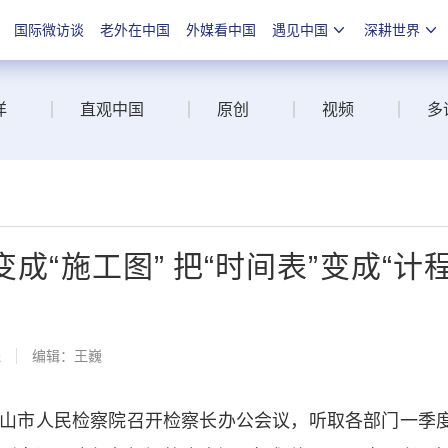
国际微访谈
老外在中国
外媒看中国
遇见中国
深耕世界
洋
直观中国
原创
视频
多
成“施工图” 把“时间表”变成“计
线
编辑：王巍
山市人民检察院召开检察长办公会议，听取各部门一季