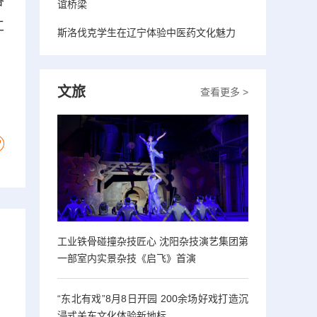
各
谊桥梁
工
斯洛伐克学生在辽宁体验中医药文化魅力
文旅
查看更多 >
工业铁骨碰撞杂技匠心 沈阳杂技演艺集团第
一部室内实景杂技《启飞》首演
“东北有戏”8月8日开园 200余场好戏打造沉
浸式关东文化体验新地标