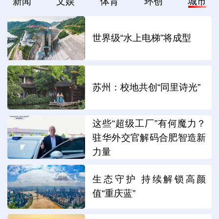
新闻
文娱
体育
环创
城市
世界级“水上电梯”将成型
苏州：校地共创“同里诗光”
这些“超级工厂”有何魔力？
驻华外交官解码合肥智造新
力量
生态守护 持续解锁高颜
值“重庆蓝”