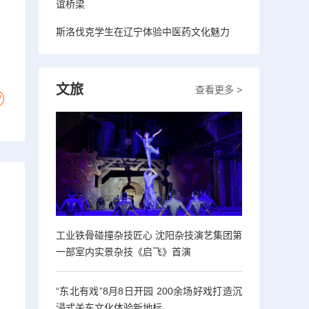
谊桥梁
斯洛伐克学生在辽宁体验中医药文化魅力
文旅
查看更多 >
工业铁骨碰撞杂技匠心 沈阳杂技演艺集团第
一部室内实景杂技《启飞》首演
“东北有戏”8月8日开园 200余场好戏打造沉
浸式关东文化体验新地标