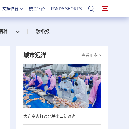
文娱体育
楼兰平台
PANDA SHORTS
站内搜索
语种
融播报
城市远洋
查看更多 >
，
大连禽肉打通北美出口新通道