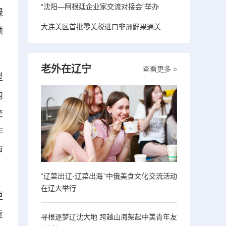
“沈阳—阿根廷企业家交流对接会”举办
绿
大连关区首批零关税进口非洲鲜果通关
额
老外在辽宁
查看更多 >
型
内
交
作
审
“辽菜出辽·辽菜出海”中俄美食文化交流活动
在辽大举行
更
贡
寻根逐梦辽沈大地 跨越山海架起中美青年友