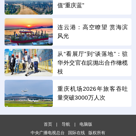
值“重庆蓝”
连云港：高空瞭望 赏海滨
风光
从“看展厅”到“谈落地”：驻
华外交官在皖抛出合作橄榄
枝
重庆机场2026年旅客吞吐
量突破3000万人次
首页
|
导航
|
电脑版
中央广播电视总台
国际在线
版权所有