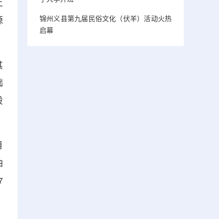
上
锦州义县第九届民俗文化（伏羊）活动火热
源
启幕
其
础
设
月
油
7