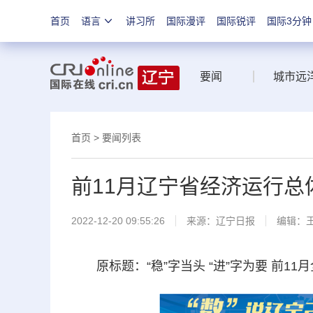
首页
语言
讲习所
国际漫评
国际锐评
国际3分钟
要闻
城市远
首页
>
要闻列表
前11月辽宁省经济运行总
2022-12-20 09:55:26
来源：
辽宁日报
编辑：
原标题：“稳”字当头 “进”字为要 前1