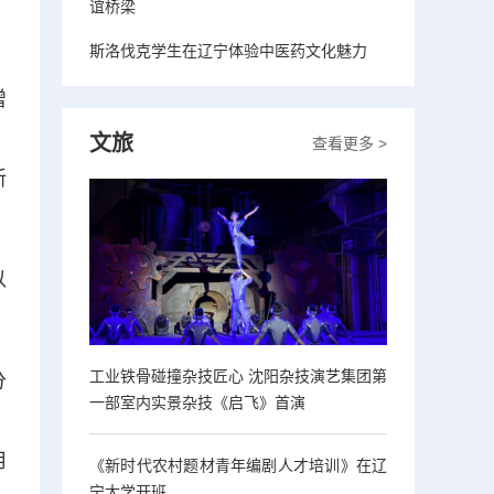
谊桥梁
斯洛伐克学生在辽宁体验中医药文化魅力
增
，
文旅
查看更多 >
新
以
工业铁骨碰撞杂技匠心 沈阳杂技演艺集团第
分
一部室内实景杂技《启飞》首演
。
用
《新时代农村题材青年编剧人才培训》在辽
宁大学开班