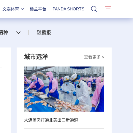
文娱体育
楼兰平台
PANDA SHORTS
站内搜索
语种
融播报
城市远洋
查看更多 >
大连禽肉打通北美出口新通道