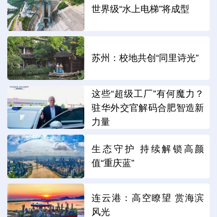
世界级“水上电梯”将成型
苏州：校地共创“同里诗光”
这些“超级工厂”有何魔力？
驻华外交官解码合肥智造新
力量
生态守护 持续解锁高颜
值“重庆蓝”
连云港：高空瞭望 赏海滨
风光