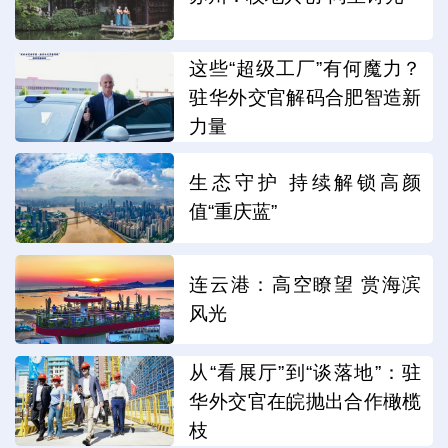
这些“超级工厂”有何魔力？
驻华外交官解码合肥智造新
力量
生态守护 持续解锁高颜
值“重庆蓝”
连云港：高空瞭望 赏海滨
风光
从“看展厅”到“谈落地”：驻
华外交官在皖抛出合作橄榄
枝