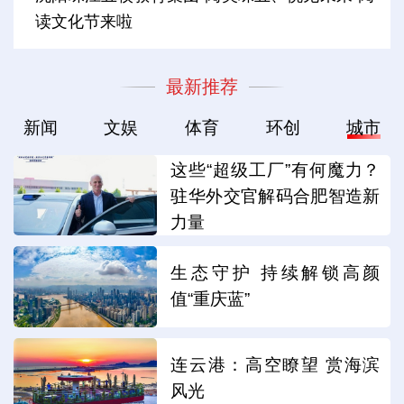
读文化节来啦
最新推荐
新闻
文娱
体育
环创
城市
这些“超级工厂”有何魔力？
驻华外交官解码合肥智造新
力量
生态守护 持续解锁高颜
值“重庆蓝”
连云港：高空瞭望 赏海滨
风光